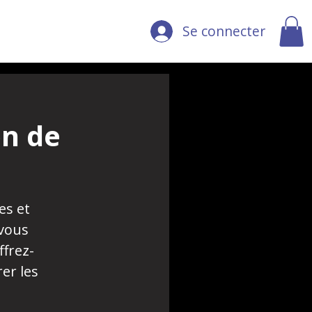
Se connecter
on de
es et
 vous
ffrez-
rer les