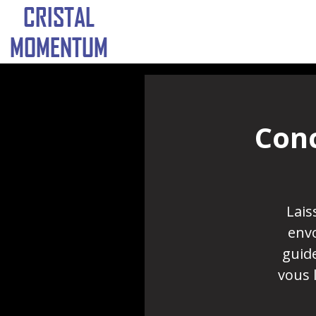
CRISTAL
MOMENTUM
Conc
Lais
envo
guide
vous l