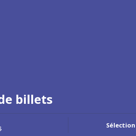
e billets
Sélection
$