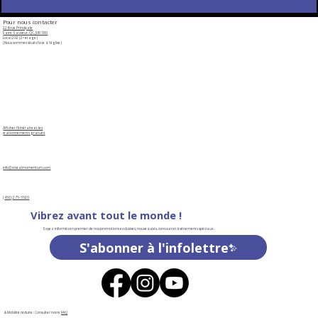
Pour nous contacter
228 rue Principale
Saint-Sauveur, QC, J0R 1R0
Local ​202 (2ᵉ étage)​​
(Nous sommes situés face à l'église)
​​Afficher l'itinéraire et les
stationnements gratuits
info@cristalmomentum.com
(
450
)
275-5520
Vibrez avant tout le monde !
Soyez informés en premier de nos promotions exclusives, nouveautés, concours et événements spéciaux.
S'abonner à l'infolettre
♿Mobilité réduite : Consulter notre
FAQ