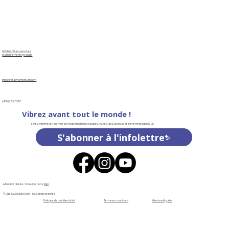
​​Afficher l'itinéraire et les
stationnements gratuits
info@cristalmomentum.com
(
450
)
275-5520
Vibrez avant tout le monde !
Soyez informés en premier de nos promotions exclusives, nouveautés, concours et événements spéciaux.
S'abonner à l'infolettre
♿Mobilité réduite : Consulter notre
FAQ
© CRISTAL MOMENTUM - Tous droits réservés
Politique de confidentialité
Termes et conditions
Mentions légales