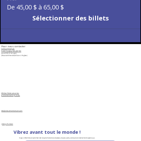
De 45,00 $ à 65,00 $
Sélectionner des billets
Pour nous contacter
228 rue Principale
Saint-Sauveur, QC, J0R 1R0
Local ​202 (2ᵉ étage)​​
(Nous sommes situés face à l'église)
​​Afficher l'itinéraire et les
stationnements gratuits
info@cristalmomentum.com
(
450
)
275-5520
Vibrez avant tout le monde !
Soyez informés en premier de nos promotions exclusives, nouveautés, concours et événements spéciaux.