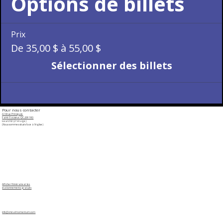
Options de billets
Prix
De 35,00 $ à 55,00 $
Sélectionner des billets
Pour nous contacter
228 rue Principale
Saint-Sauveur, QC, J0R 1R0
Local ​202 (2ᵉ étage)​​
(Nous sommes situés face à l'église)
​​Afficher l'itinéraire et les
stationnements gratuits
info@cristalmomentum.com